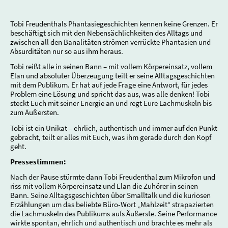
Tobi Freudenthals Phantasiegeschichten kennen keine Grenzen. Er
beschäftigt sich mit den Nebensächlichkeiten des Alltags und
zwischen all den Banalitäten strömen verrückte Phantasien und
Absurditäten nur so aus ihm heraus.
Tobi reißt alle in seinen Bann – mit vollem Körpereinsatz, vollem
Elan und absoluter Überzeugung teilt er seine Alltagsgeschichten
mit dem Publikum. Er hat auf jede Frage eine Antwort, für jedes
Problem eine Lösung und spricht das aus, was alle denken! Tobi
steckt Euch mit seiner Energie an und regt Eure Lachmuskeln bis
zum Äußersten.
Tobi ist ein Unikat – ehrlich, authentisch und immer auf den Punkt
gebracht, teilt er alles mit Euch, was ihm gerade durch den Kopf
geht.
Pressestimmen:
Nach der Pause stürmte dann Tobi Freudenthal zum Mikrofon und
riss mit vollem Körpereinsatz und Elan die Zuhörer in seinen
Bann. Seine Alltagsgeschichten über Smalltalk und die kuriosen
Erzählungen um das beliebte Büro-Wort „Mahlzeit“ strapazierten
die Lachmuskeln des Publikums aufs Äußerste. Seine Performance
wirkte spontan, ehrlich und authentisch und brachte es mehr als